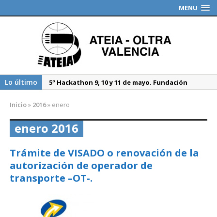
MENU
Lo último
5º Hackathon 9, 10 y 11 de mayo. Fundación
Valenciaport
Inicio
»
2016
»
enero
Borrador DGT, medidas especiales regulación
tráfico durante 2025
enero 2016
Propuesta del Nuevo CAU. Presentación AEAT
Trámite de VISADO o renovación de la
autorización de operador de
transporte –OT-.