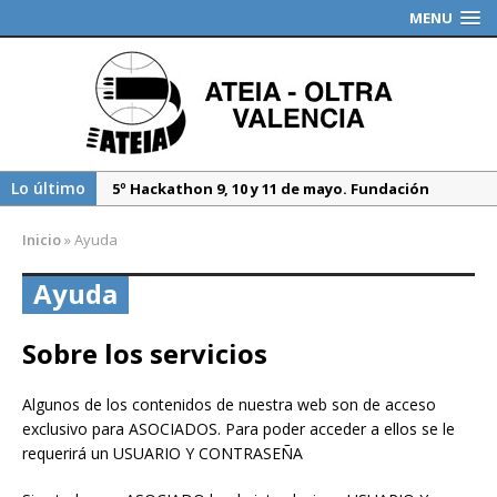
MENU
Lo último
5º Hackathon 9, 10 y 11 de mayo. Fundación
Valenciaport
Inicio
»
Ayuda
Borrador DGT, medidas especiales regulación
tráfico durante 2025
Ayuda
Propuesta del Nuevo CAU. Presentación AEAT
Sobre los servicios
Algunos de los contenidos de nuestra web son de acceso
exclusivo para ASOCIADOS. Para poder acceder a ellos se le
requerirá un USUARIO Y CONTRASEÑA