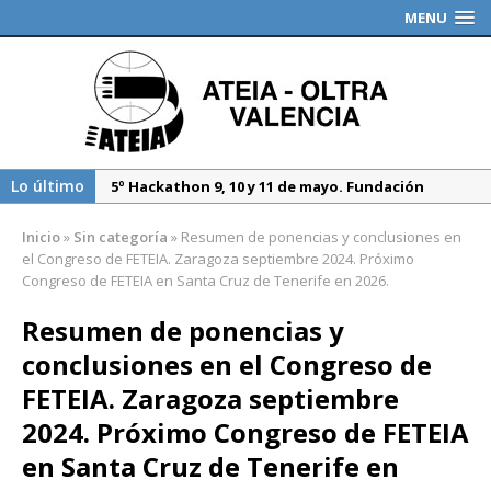
MENU
Lo último
5º Hackathon 9, 10 y 11 de mayo. Fundación
Valenciaport
Inicio
»
Sin categoría
»
Resumen de ponencias y conclusiones en
Borrador DGT, medidas especiales regulación
el Congreso de FETEIA. Zaragoza septiembre 2024. Próximo
tráfico durante 2025
Congreso de FETEIA en Santa Cruz de Tenerife en 2026.
Propuesta del Nuevo CAU. Presentación AEAT
Resumen de ponencias y
conclusiones en el Congreso de
FETEIA. Zaragoza septiembre
2024. Próximo Congreso de FETEIA
en Santa Cruz de Tenerife en