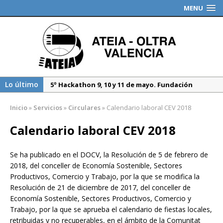
MENU
Lo último
5º Hackathon 9, 10 y 11 de mayo. Fundación
Valenciaport
Inicio
»
Servicios
»
Circulares
»
Calendario laboral CEV 2018
Borrador DGT, medidas especiales regulación
tráfico durante 2025
Calendario laboral CEV 2018
Propuesta del Nuevo CAU. Presentación AEAT
Se ha publicado en el DOCV, la Resolución de 5 de febrero de
2018, del conceller de Economía Sostenible, Sectores
Productivos, Comercio y Trabajo, por la que se modifica la
Resolución de 21 de diciembre de 2017, del conceller de
Economía Sostenible, Sectores Productivos, Comercio y
Trabajo, por la que se aprueba el calendario de fiestas locales,
retribuidas y no recuperables, en el ámbito de la Comunitat